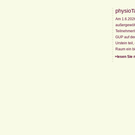
physioT
Am 1.6.202
außergewöhn
Teilnehmer
GUP auf der
Urstein tei
Raum ein bi
>lesen Sie