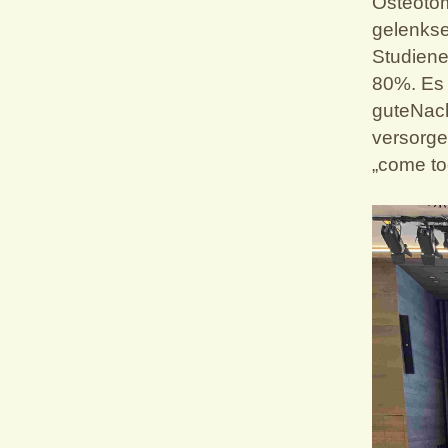
Osteotom
gelenkse
Studiene
80%. Es 
guteNach
versorge
„come to