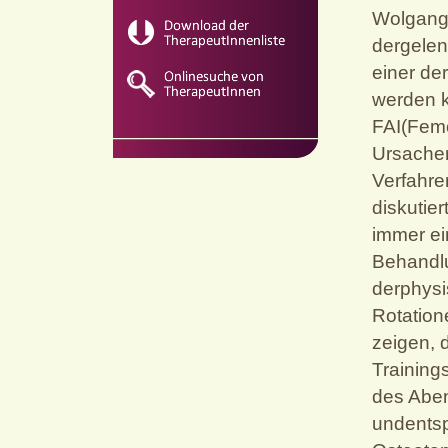
Wolgang
dergelen
einer de
werden k
FAI(Fem
Ursachen
Verfahre
diskutie
immer ein
Behandlu
derphysi
Rotation
zeigen, 
Trainings
des Aben
undentsp