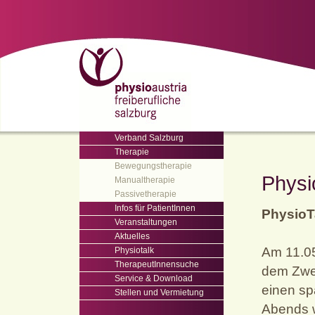
Verband Salzburg
Therapie
Bewegungstherapie
Physi
Manualtherapie
Passivetherapie
Infos für PatientInnen
PhysioT
Veranstaltungen
Aktuelles
Am 11.05
Physiotalk
TherapeutInnensuche
dem Zwei
Service & Download
einen s
Stellen und Vermietung
Abends w