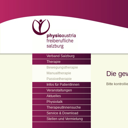
Verband Salzburg
Therapie
Bewegungstherapie
Die ge
Manualtherapie
Passivetherapie
Bitte kontroll
Infos für PatientInnen
Veranstaltungen
Aktuelles
Physiotalk
TherapeutInnensuche
Service & Download
Stellen und Vermietung