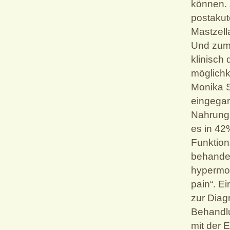
können. 
postakut
Mastzell
Und zum
klinisch
möglichk
Monika S
eingega
Nahrungs
es in 42
Funktion
behandel
hypermob
pain“. Ei
zur Diag
Behandlu
mit der 