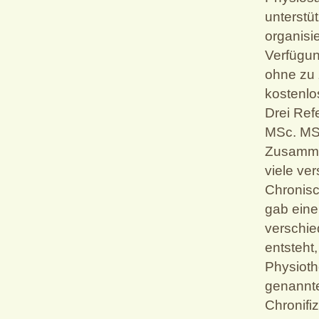
unterstü
organisi
Verfügun
ohne zu 
kostenlos
Drei Ref
MSc. MSc
Zusamme
viele ve
Chronis
gab eine
verschi
entsteht
Physioth
genannte
Chronifi