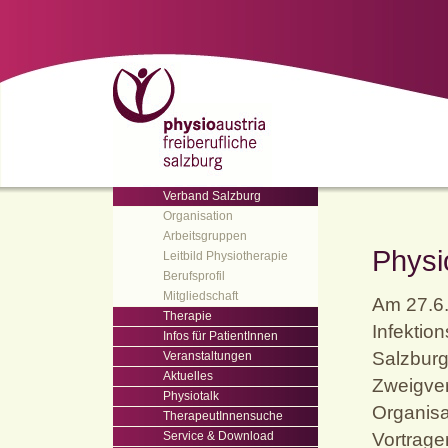
Verband Salzburg
Organisation
Arbeitsgruppen
Physi
Leitbild Physiotherapie
Berufsprofil
Mitgliedschaft
Am 27.6.
Therapie
Infektio
Infos für PatientInnen
Salzburg
Veranstaltungen
Aktuelles
Zweigvere
Physiotalk
Organisa
TherapeutInnensuche
Service & Download
Vortrage