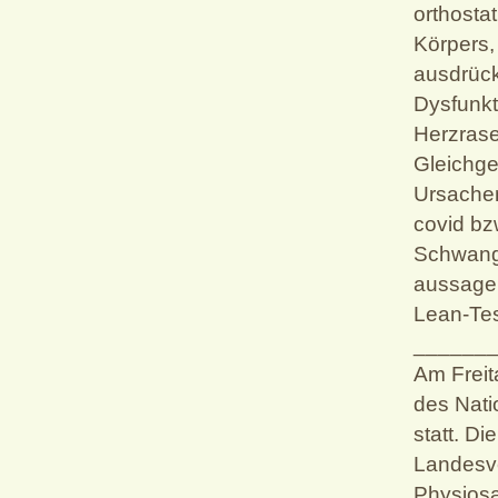
orthosta
Körpers,
ausdrück
Dysfunk
Herzrase
Gleichge
Ursachen
covid bz
Schwange
aussagek
Lean-Tes
______
Am Freit
des Nati
statt. D
Landesve
Physiosa