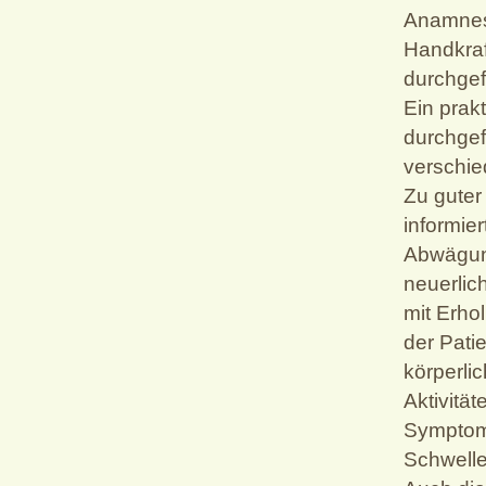
Anamnes
Handkra
durchgef
Ein prak
durchgef
verschi
Zu guter
informier
Abwägung
neuerlic
mit Erho
der Pati
körperli
Aktivität
Symptom
Schwelle