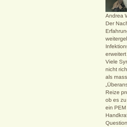
Andrea 
Der Nach
Erfahrun
weiterg
Infektio
erweiter
Viele Sy
nicht ric
als mass
„Überans
Reize pr
ob es zu
ein PEM v
Handkra
Question