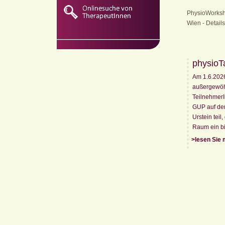
PhysioWorkshop
Wien - Detai
physioT
Am 1.6.202
außergewöhn
Teilnehmer
GUP auf der
Urstein tei
Raum ein bi
>lesen Sie