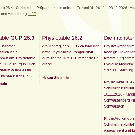
 26.4 - Sezierkurs - Präparation der unteren Extremität - 26.11. - 28.11.2026 - An
ls und Anmeldung
HIER
able GUP 26.3
Physiotable 26.2
Die nächste
6 nahmen
Am Montag, den 11.05.26 fand der
PhysioSymposium 2
lich viele
erste PhysioTable Pongau statt.
bewegt: Präventio
Innen am Physiotable
Zum Thema Hüft-TEP referierte Dr.
Krafttraining-Strat
 FH Salzburg in Puch
Zinser.
Exercise Medicine 
l, darum wurde es im
SN Saal Salzburg
sschen kuschelig :)
>lesen Sie mehr
PhysioTable 26.4 -
 mehr
Schulterinstabilität
10.11.2026 - Kardi
Schwarzenberg Kl
Schwarzach
PhysioWorkshop 26
Schulterinstabilität
Assessment und fu