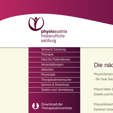
Verband Salzburg
Therapie
Infos für PatientInnen
Die nä
Veranstaltungen
Aktuelles
PhysioSymposi
Physiotalk
- SN Saal Sal
TherapeutInnensuche
Service & Download
PhysioTable 2
Stellen und Vermietung
Details und 
PhysioWorksho
Kardinal Sch