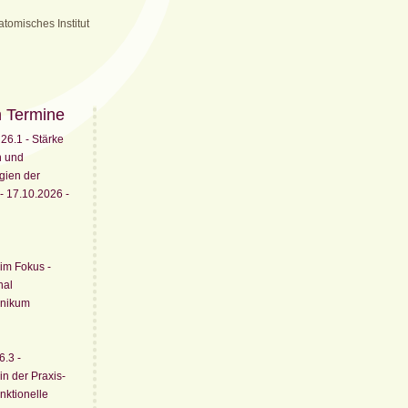
atomisches Institut
n Termine
6.1 - Stärke
n und
egien der
- 17.10.2026 -
 im Fokus -
nal
inikum
.3 -
 in der Praxis-
nktionelle